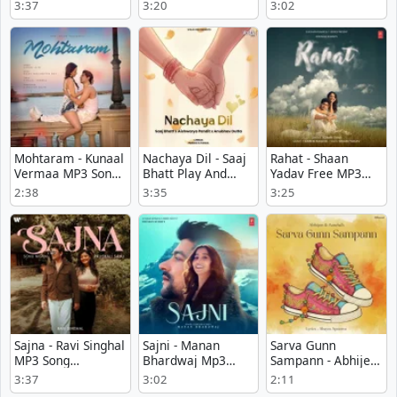
Song Download
song
Download mp3
3:37
3:20
3:02
song
Mohtaram - Kunaal
Nachaya Dil - Saaj
Rahat - Shaan
Vermaa MP3 Song
Bhatt Play And
Yadav Free MP3
Download
Download mp3
Download
2:38
3:35
3:25
song
Sajna - Ravi Singhal
Sajni - Manan
Sarva Gunn
MP3 Song
Bhardwaj Mp3
Sampann - Abhijeet
Download
Free Download
Srivastava
3:37
3:02
2:11
Download Mp3