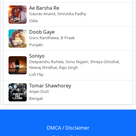
Ae Barsha Re
Gaurav Anand, Smrutika Padhy
Odia
Doob Gaye
Guru Randhawa, B Praak
Punjabi
Soniyo
Deepanshu Ruhela, Sonu Nigam, Shreya Ghoshal,
Neeraj Shridhar, Raju Singh
Lofi Flip
Tomar Shawhorey
Anjan Dutt
Bengali
DMCA / Disclaimer