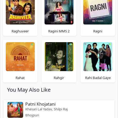
Raghuveer
Ragini MMS 2
Ragni
Rahat
Rahgir
Rahi Badal Gaye
You May Also Like
Patni Khojatani
Khesari Lal Yadav, Shilpi Raj
Bhojpuri