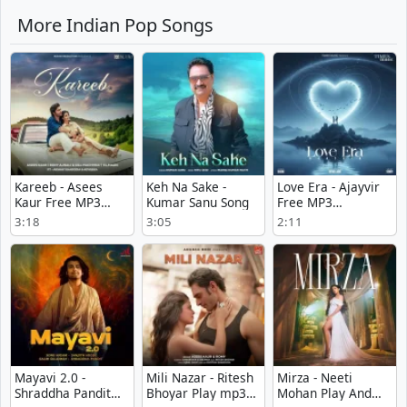
More Indian Pop Songs
Kareeb - Asees
Keh Na Sake -
Love Era - Ajayvir
Kaur Free MP3
Kumar Sanu Song
Free MP3
Download
Download
3:18
3:05
2:11
Mayavi 2.0 -
Mili Nazar - Ritesh
Mirza - Neeti
Shraddha Pandit
Bhoyar Play mp3
Mohan Play And