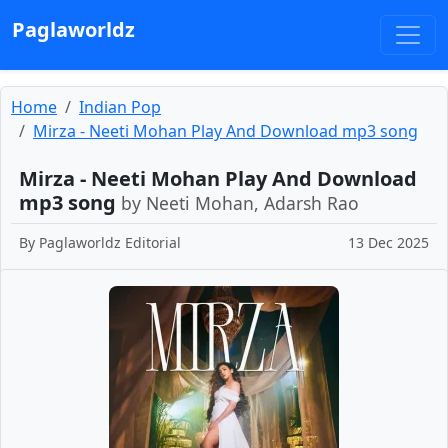
Paglaworldz
Home
Indian Pop
Mirza - Neeti Mohan Play And Download mp3 song
Mirza - Neeti Mohan Play And Download
mp3 song
by Neeti Mohan, Adarsh Rao
By
Paglaworldz Editorial
13 Dec 2025