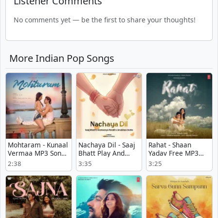
Listener Comments
No comments yet — be the first to share your thoughts!
More Indian Pop Songs
Mohtaram - Kunaal
Nachaya Dil - Saaj
Rahat - Shaan
Vermaa MP3 Song
Bhatt Play And
Yadav Free MP3
Download
Download mp3
Download
2:38
3:35
3:25
song