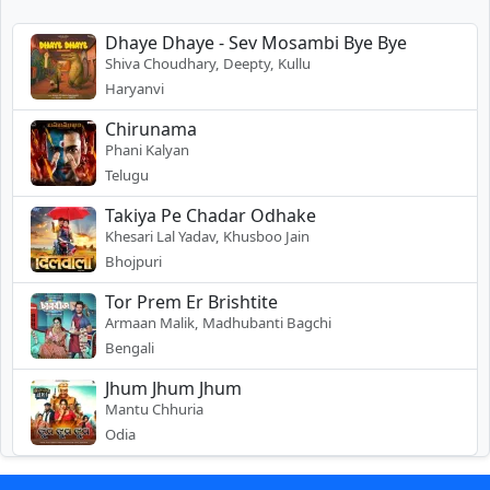
Dhaye Dhaye - Sev Mosambi Bye Bye
Shiva Choudhary, Deepty, Kullu
Haryanvi
Chirunama
Phani Kalyan
Telugu
Takiya Pe Chadar Odhake
Khesari Lal Yadav, Khusboo Jain
Bhojpuri
Tor Prem Er Brishtite
Armaan Malik, Madhubanti Bagchi
Bengali
Jhum Jhum Jhum
Mantu Chhuria
Odia