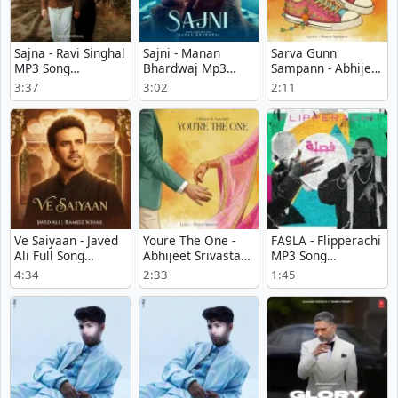
Sajna - Ravi Singhal
Sajni - Manan
Sarva Gunn
MP3 Song
Bhardwaj Mp3
Sampann - Abhijeet
Download
Free Download
Srivastava
3:37
3:02
2:11
Download Mp3
Ve Saiyaan - Javed
Youre The One -
FA9LA - Flipperachi
Ali Full Song
Abhijeet Srivastava
MP3 Song
Download
mp3 song
Download
4:34
2:33
1:45
download