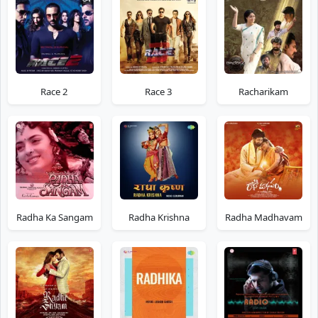
Race 2
Race 3
Racharikam
Radha Ka Sangam
Radha Krishna
Radha Madhavam