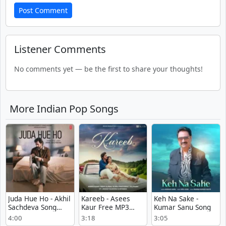
Post Comment
Listener Comments
No comments yet — be the first to share your thoughts!
More Indian Pop Songs
Juda Hue Ho - Akhil
Kareeb - Asees
Keh Na Sake -
Sachdeva Song
Kaur Free MP3
Kumar Sanu Song
Download Mp3
Download
4:00
3:18
3:05