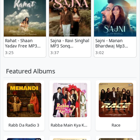
Rahat - Shaan
Sajna - Ravi Singhal
Sajni - Manan
Yadav Free MP3
MP3 Song
Bhardwaj Mp3
Download
Download
Free Download
3:25
3:37
3:02
Featured Albums
Rabb Da Radio 3
Rabba Main Kya Karoon
Race