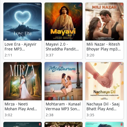
Love Era - Ajayvir
Mayavi 2.0 -
Mili Nazar - Ritesh
Free MP3
Shraddha Pandit
Bhoyar Play mp3
Download
Song Download
song
2:11
3:37
3:20
Mirza - Neeti
Mohtaram - Kunaal
Nachaya Dil - Saaj
Mohan Play And
Vermaa MP3 Song
Bhatt Play And
Download mp3
Download
Download mp3
3:02
2:38
3:35
song
song