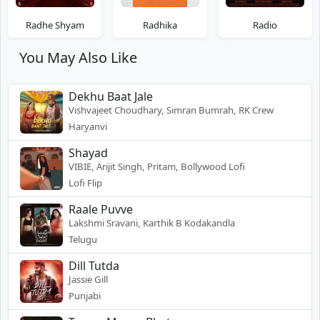
Radhe Shyam
Radhika
Radio
You May Also Like
Dekhu Baat Jale
Vishvajeet Choudhary, Simran Bumrah, RK Crew
Haryanvi
Shayad
VIBIE, Arijit Singh, Pritam, Bollywood Lofi
Lofi Flip
Raale Puvve
Lakshmi Sravani, Karthik B Kodakandla
Telugu
Dill Tutda
Jassie Gill
Punjabi