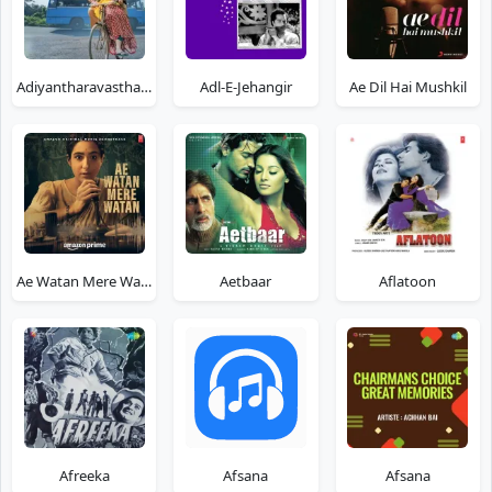
Adiyantharavasthakalathe Anuragam
Adl-E-Jehangir
Ae Dil Hai Mushkil
Ae Watan Mere Watan
Aetbaar
Aflatoon
Afreeka
Afsana
Afsana