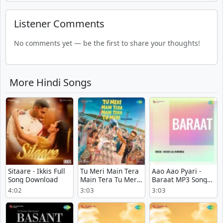
Listener Comments
No comments yet — be the first to share your thoughts!
More Hindi Songs
Sitaare - Ikkis Full
Tu Meri Main Tera
Aao Aao Pyari -
Song Download
Main Tera Tu Meri
Baraat MP3 Song
Title Track - Tu
Download
4:02
3:03
3:03
Meri Main Tera
Main Tera Tu Meri
Mp3