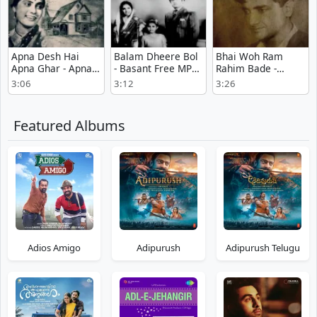
Apna Desh Hai
Balam Dheere Bol
Bhai Woh Ram
Apna Ghar - Apna
- Basant Free MP3
Rahim Bade -
Ghar Full Song
Download
Bhakta Kabeer
3:06
3:12
3:26
Download
Latest Song
Download
Featured Albums
Adios Amigo
Adipurush
Adipurush Telugu