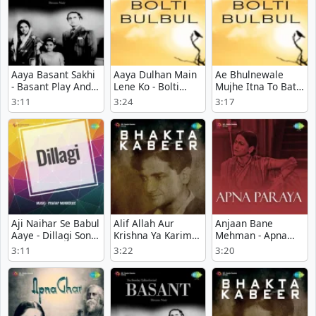
Aaya Basant Sakhi
Aaya Dulhan Main
Ae Bhulnewale
- Basant Play And
Lene Ko - Bolti
Mujhe Itna To Bata
Download mp3
Bulbul mp3 song
- Bolti Bulbul MP3
3:11
3:24
3:17
song
download
Song Download
Aji Naihar Se Babul
Alif Allah Aur
Anjaan Bane
Aaye - Dillagi Song
Krishna Ya Karim
Mehman - Apna
Mp3 Download
Kaho - Bhakta
Paraya MP3 Song
3:11
3:22
3:20
Kabeer Latest Song
Download
Download