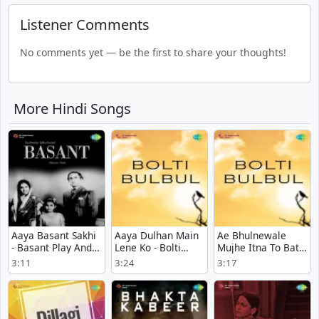
Listener Comments
No comments yet — be the first to share your thoughts!
More Hindi Songs
Aaya Basant Sakhi
Aaya Dulhan Main
Ae Bhulnewale
- Basant Play And
Lene Ko - Bolti
Mujhe Itna To Bata
Download mp3
Bulbul mp3 song
- Bolti Bulbul MP3
3:11
3:24
3:17
song
download
Song Download