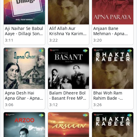
Aji Naihar Se Babul
Alif Allah Aur
Anjaan Bane
Aaye - Dillagi Song
Krishna Ya Karim
Mehman - Apna
Mp3 Download
Kaho - Bhakta
Paraya MP3 Song
3:11
3:22
3:20
Kabeer Latest Song
Download
Download
Apna Desh Hai
Balam Dheere Bol
Bhai Woh Ram
Apna Ghar - Apna
- Basant Free MP3
Rahim Bade -
Ghar Full Song
Download
Bhakta Kabeer
3:06
3:12
3:26
Download
Latest Song
Download