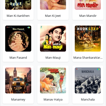
Man Ki Aankhen
Man Ki Jeet
Man Mandir
Man Pasand
Man-Mauji
Mana ShankaraVaraPrasad Garu - Pandagaki Vasthunnaru Telugu
Manamey
Manav Hatya
Manchala