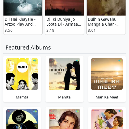
Dil Hai Khayale -
Dil Ki Duniya Jo
Dulhin Gawahu
Arzoo Play And
Loota Di - Armaan
Mangala Char -
Download mp3
Play And Download
Bhakta Kabeer
3:50
3:18
3:01
song
mp3 song
Song Mp3
Download
Featured Albums
Mamta
Mamta
Man Ka Meet