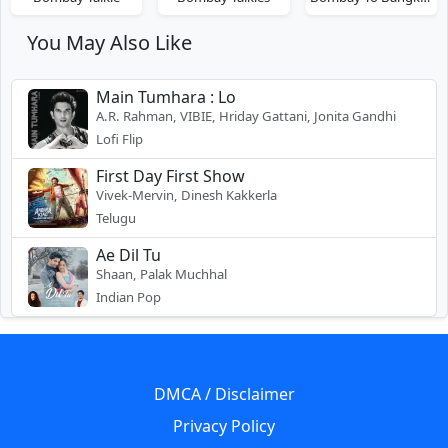
You May Also Like
Main Tumhara : Lo
A.R. Rahman, VIBIE, Hriday Gattani, Jonita Gandhi
Lofi Flip
First Day First Show
Vivek-Mervin, Dinesh Kakkerla
Telugu
Ae Dil Tu
Shaan, Palak Muchhal
Indian Pop
DMCA / Disclaimer
Privacy Policy