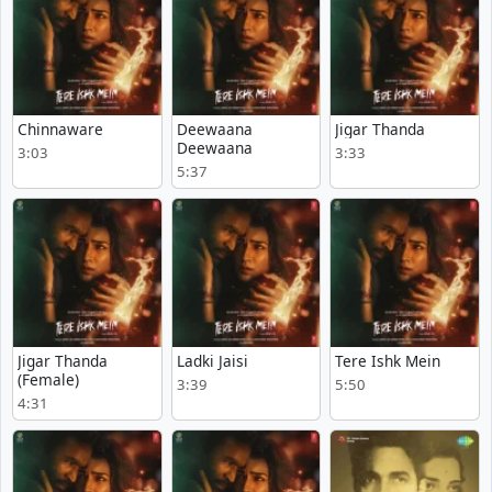
Chinnaware
Deewaana
Jigar Thanda
Deewaana
3:03
3:33
5:37
Jigar Thanda
Ladki Jaisi
Tere Ishk Mein
(Female)
3:39
5:50
4:31