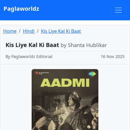
Paglaworldz
Home
Hindi
Kis Liye Kal Ki Baat
Kis Liye Kal Ki Baat
by Shanta Hublikar
By
Paglaworldz Editorial
16 Nov 2025