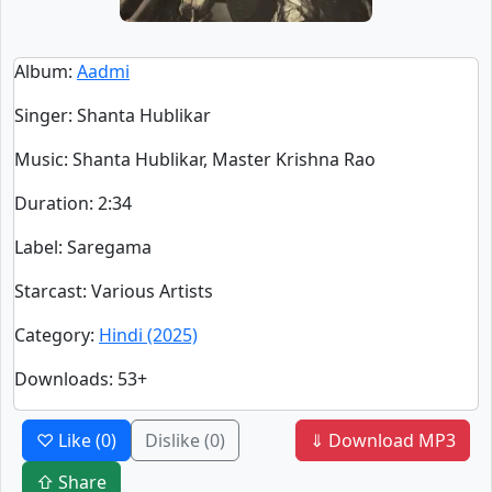
Album
:
Aadmi
Singer
:
Shanta Hublikar
Music
: Shanta Hublikar, Master Krishna Rao
Duration
:
2:34
Label
: Saregama
Starcast
: Various Artists
Category
:
Hindi (2025)
Downloads
: 53+
♡ Like
(0)
Dislike
(0)
⇓ Download MP3
⇧ Share