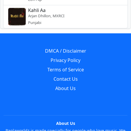
Kahli Aa
Arjan Dhillon, MXRCI
Punjabi
DMCA / Disclaimer
Privacy Policy
Terms of Service
Contact Us
About Us
About Us
Paglaworldz is made specially for people who love music. We