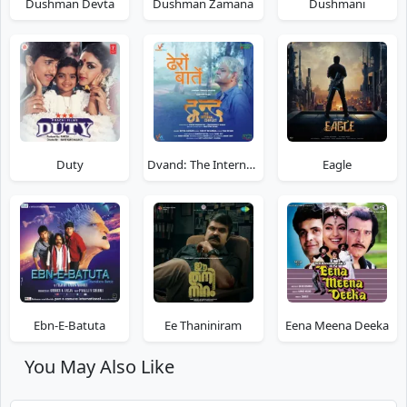
Dushman Devta
Dushman Zamana
Dushmani
Duty
Dvand: The Internal Conflict
Eagle
Ebn-E-Batuta
Ee Thaniniram
Eena Meena Deeka
You May Also Like