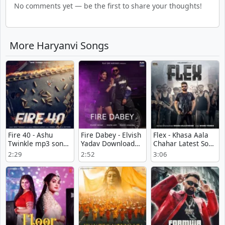
No comments yet — be the first to share your thoughts!
More Haryanvi Songs
Fire 40 - Ashu
Fire Dabey - Elvish
Flex - Khasa Aala
Twinkle mp3 song
Yadav Download
Chahar Latest Song
download
Mp3
Download
2:29
2:52
3:06