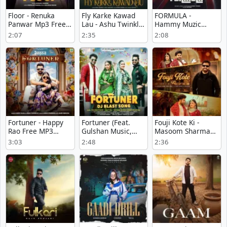
Floor - Renuka
Fly Karke Kawad
FORMULA -
Panwar Mp3 Free
Lau - Ashu Twinkle
Hammy Muzic
Download
Latest Song
Song Download
2:07
2:35
2:08
Download
Fortuner - Happy
Fortuner (Feat.
Fouji Kote Ki -
Rao Free MP3
Gulshan Music,
Masoom Sharma
Download
Jaat Nia) - Raj
Mp3 Free
3:03
2:48
2:36
Mawar Mp3
Download