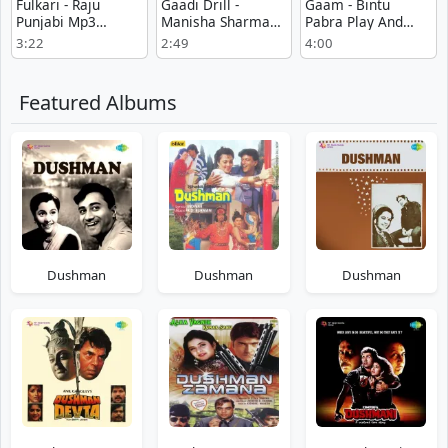
Fulkari - Raju
Gaadi Drill -
Gaam - Bintu
Punjabi Mp3
Manisha Sharma
Pabra Play And
Download Free
Mp3
Download mp3
3:22
2:49
4:00
song
Featured Albums
Dushman
Dushman
Dushman