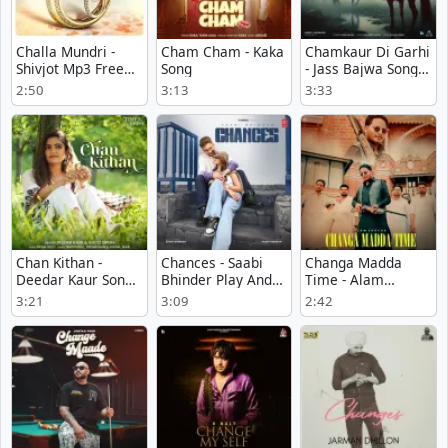
Challa Mundri -
Cham Cham - Kaka
Chamkaur Di Garhi
Shivjot Mp3 Free
Song
- Jass Bajwa Song
Download
Mp3 Download
2:50
3:13
3:33
Chan Kithan -
Chances - Saabi
Changa Madda
Deedar Kaur Song
Bhinder Play And
Time - Alam
Mp3 Download
Download mp3
Chatha Song Mp3
3:21
3:09
2:42
song
Download