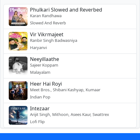
Phulkari Slowed and Reverbed
Karan Randhawa
Slowed And Reverb
Vir Vikrmajeet
Ranbir Singh Badwasniya
Haryanvi
Neeyillaathe
Sajeer Koppam
Malayalam
Heer Hai Royi
Meet Bros., Shibani Kashyap, Kumaar
Indian Pop
Intezaar
Arijit Singh, Mithoon, Asees Kaur, Swattrex
Lofi Flip