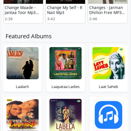
Change Maade -
Change My Self - R
Changes - Jarman
Jantaa Toor Mp3
Nait Mp3
Dhillon Free MP3
Download Free
Download
2:36
3:42
2:46
Featured Albums
Laalach
Laapataa Ladies
Laat Saheb