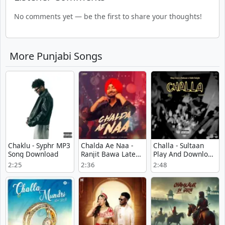
No comments yet — be the first to share your thoughts!
More Punjabi Songs
Chaklu - Syphr MP3
Chalda Ae Naa -
Challa - Sultaan
Song Download
Ranjit Bawa Latest
Play And Download
Song Download
mp3 song
2:25
2:36
2:48