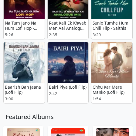
Na Tum Jano Na
Raat Kali Ek Khwab
Sunlo Tumhe Hum
Hum Lofi Hop -
Men Aai Analogue
Chill Flip - Saithis
Abhinav Parmar
Mix - Majrooh
5:26
2:35
3:29
Sultanpuri
Baarish Ban Jaana
Bairi Piya (Lofi Flip)
Chhu Kar Mere
(Lofi Flip)
Manko (Lofi Flip)
2:42
3:00
1:54
Featured Albums