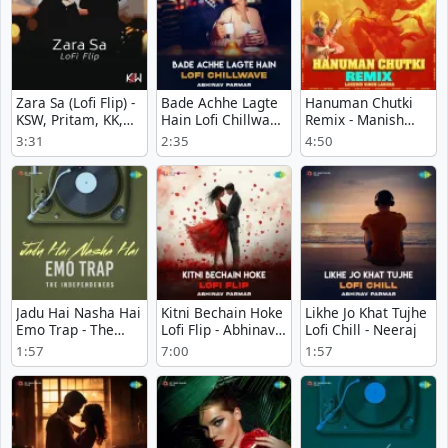
Zara Sa (Lofi Flip) -
Bade Achhe Lagte
Hanuman Chutki
KSW, Pritam, KK,
Hain Lofi Chillwave
Remix - Manish
Bollywood Lofi
- Anand Bakshi
Bedi
3:31
2:35
4:50
Jadu Hai Nasha Hai
Kitni Bechain Hoke
Likhe Jo Khat Tujhe
Emo Trap - The
Lofi Flip - Abhinav
Lofi Chill - Neeraj
Independeners
Parmar
1:57
7:00
1:57