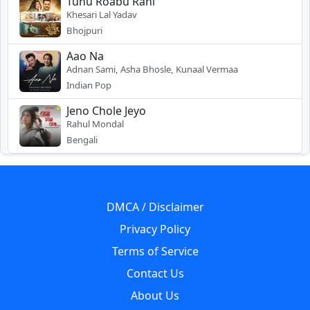
Tuhu Roabu Rani
Khesari Lal Yadav
Bhojpuri
Aao Na
Adnan Sami, Asha Bhosle, Kunaal Vermaa
Indian Pop
Jeno Chole Jeyo
Rahul Mondal
Bengali
DMCA / Disclaimer
Privacy Policy
Terms of Service
Contact Us
About Us