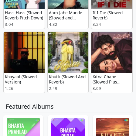
Hass Hass (Slowed
Aam Jahe Munde
If I Die (Slowed
Reverb Pitch Down)
(Slowed and
Reverb)
Reverb)
3:04
4:32
3:24
Khayaal (Slowed
Khutti (Slowed And
Kitna Chahe
Version)
Reverb)
(Slowed Plus
Reverb)
1:26
2:49
3:09
Featured Albums