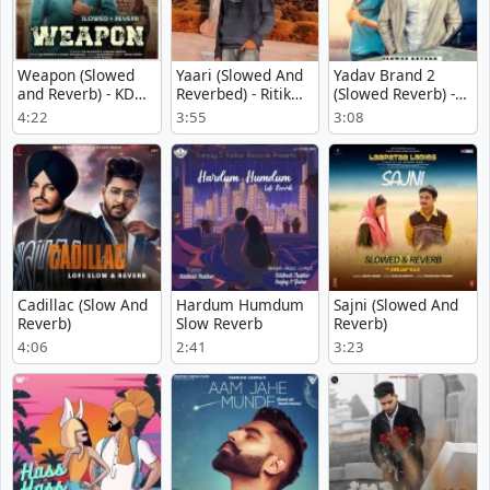
Weapon (Slowed
Yaari (Slowed And
Yadav Brand 2
and Reverb) - KD
Reverbed) - Ritik
(Slowed Reverb) -
DESIROCK, Komal
Mataniya
Nitesh Ujoli, Sunny
4:22
3:55
3:08
Chaudhary
Yaduvanshi, AK Rok
Cadillac (Slow And
Hardum Humdum
Sajni (Slowed And
Reverb)
Slow Reverb
Reverb)
4:06
2:41
3:23