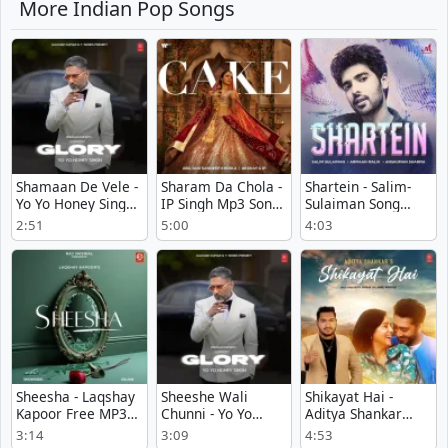
More Indian Pop Songs
Shamaan De Vele -
Sharam Da Chola -
Shartein - Salim-
Yo Yo Honey Singh
IP Singh Mp3 Song
Sulaiman Song
Play mp3 song
Download Now
Download
2:51
5:00
4:03
Sheesha - Laqshay
Sheeshe Wali
Shikayat Hai -
Kapoor Free MP3
Chunni - Yo Yo
Aditya Shankar
Download
Honey Singh Mp3
Listen Or
3:14
3:09
4:53
Download Free
Download