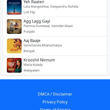
Yeh Raaten
Lata Mangeshkar, Deepanshu Ruhela
Lofi Flip
Agg Lagg Gayi
Pamma Dumewal, Varinder Maan
Punjabi
Aaj Baaje
Somchanda Bhattacharya
Bengali
Krooshil Ninnum
Maria Kolady
Malayalam
DMCA / Disclaimer
Privacy Policy
Terms of Service