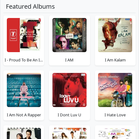
Featured Albums
I - Proud To Be An Indian
I AM
I Am Kalam
I Am Not A Rapper
I Dont Luv U
I Hate Love