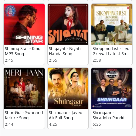
Shining Star - King
Shiqayat - Niyati
Shopping List - Leo
MP3 Song
Handa Song
Grewal Latest Song
Download
Download
Download
2:45
2:55
2:58
Shor-Gul - Swanand
Shringaar - Javed
Shringaar -
Kirkire Song
Ali Full Song
Shraddha Pandit
Download
Free MP3
2:44
4:25
6:35
Download