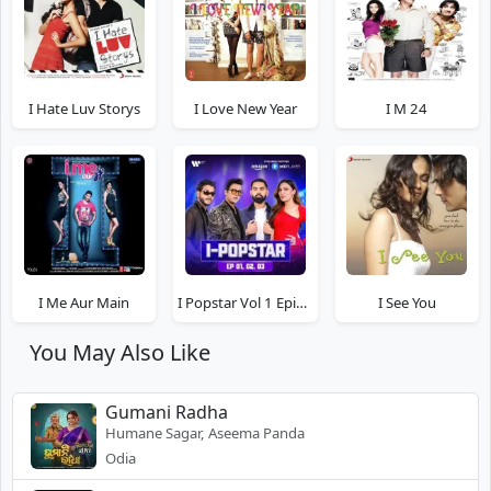
I Hate Luv Storys
I Love New Year
I M 24
I Me Aur Main
I Popstar Vol 1 Episodes 1 to 3
I See You
You May Also Like
Gumani Radha
Humane Sagar, Aseema Panda
Odia