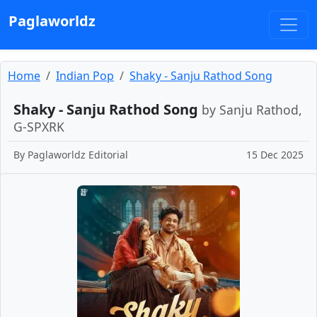
Paglaworldz
Home
Indian Pop
Shaky - Sanju Rathod Song
Shaky - Sanju Rathod Song
by Sanju Rathod,
G-SPXRK
By
Paglaworldz Editorial
15 Dec 2025