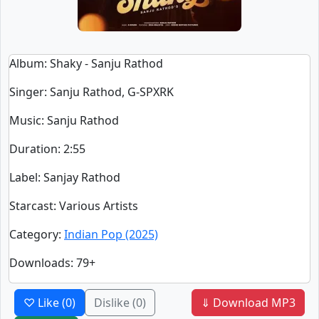
Album
: Shaky - Sanju Rathod
Singer
:
Sanju Rathod, G-SPXRK
Music
: Sanju Rathod
Duration
:
2:55
Label
: Sanjay Rathod
Starcast
: Various Artists
Category
:
Indian Pop (2025)
Downloads
: 79+
♡ Like
(0)
Dislike
(0)
⇓ Download MP3