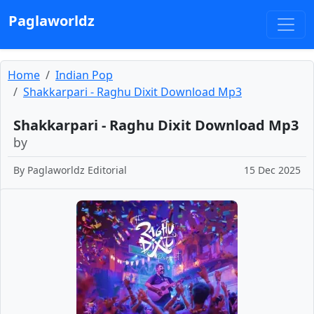
Paglaworldz
Home
Indian Pop
Shakkarpari - Raghu Dixit Download Mp3
Shakkarpari - Raghu Dixit Download Mp3
by
By
Paglaworldz Editorial
15 Dec 2025