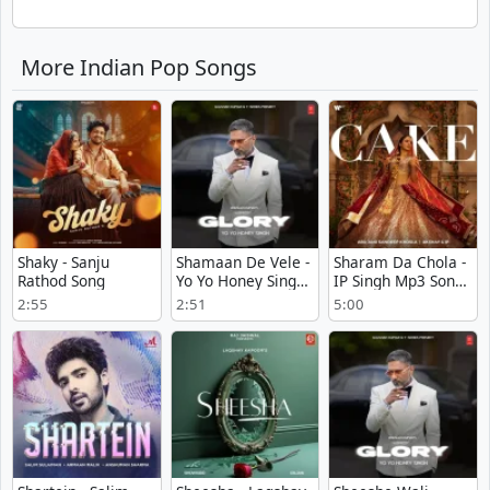
More Indian Pop Songs
Shaky - Sanju
Shamaan De Vele -
Sharam Da Chola -
Rathod Song
Yo Yo Honey Singh
IP Singh Mp3 Song
Play mp3 song
Download Now
2:55
2:51
5:00