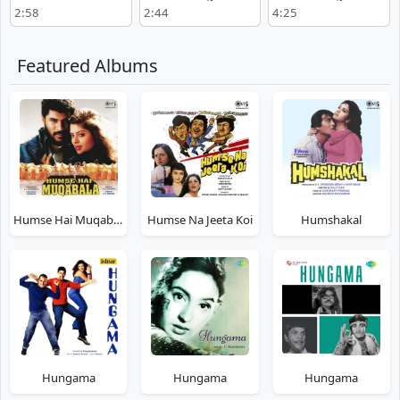
Download
Download
2:58
2:44
4:25
Featured Albums
Humse Hai Muqabala
Humse Na Jeeta Koi
Humshakal
Hungama
Hungama
Hungama