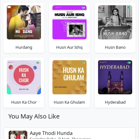
Hurdang
Husn Aur Ishq
Husn Bano
Husn Ka Chor
Husn Ka Ghulam
Hyderabad
You May Also Like
Aaye Thodi Hunda
Surinder Baba, R Nait, The Junior