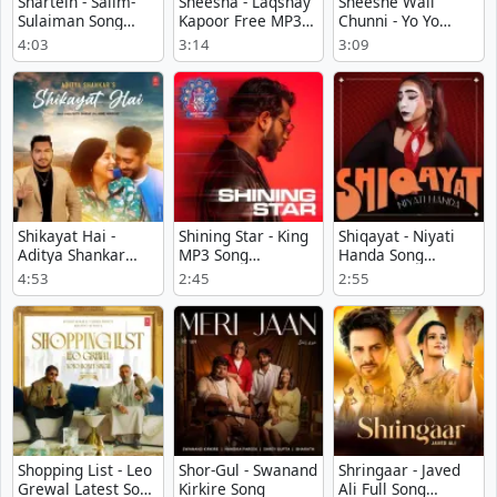
Shartein - Salim-
Sheesha - Laqshay
Sheeshe Wali
Sulaiman Song
Kapoor Free MP3
Chunni - Yo Yo
Download
Download
Honey Singh Mp3
4:03
3:14
3:09
Download Free
Shikayat Hai -
Shining Star - King
Shiqayat - Niyati
Aditya Shankar
MP3 Song
Handa Song
Listen Or
Download
Download
4:53
2:45
2:55
Download
Shopping List - Leo
Shor-Gul - Swanand
Shringaar - Javed
Grewal Latest Song
Kirkire Song
Ali Full Song