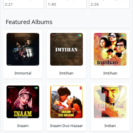
Free Download
Song Download
Download
2:21
1:40
2:26
Now
Featured Albums
Immortal
Imtihan
Imtihan
Inaam
Inaam Dus Hazaar
Indian