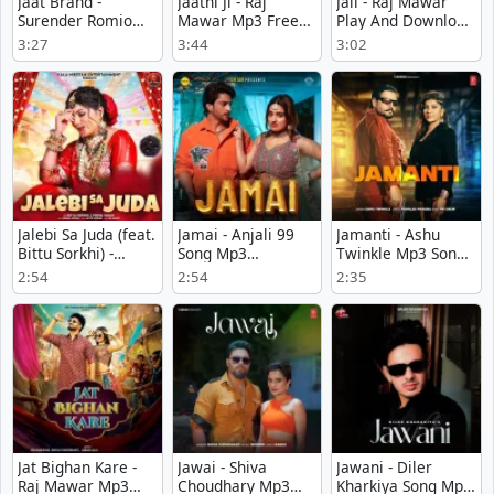
Jaat Brand -
Jaatni Ji - Raj
Jail - Raj Mawar
Surender Romio
Mawar Mp3 Free
Play And Download
Play And Download
Download
mp3 song
3:27
3:44
3:02
mp3 song
Jalebi Sa Juda (feat.
Jamai - Anjali 99
Jamanti - Ashu
Bittu Sorkhi) -
Song Mp3
Twinkle Mp3 Song
Swara Verma Song
Download
Download Now
2:54
2:54
2:35
Download
Jat Bighan Kare -
Jawai - Shiva
Jawani - Diler
Raj Mawar Mp3
Choudhary Mp3
Kharkiya Song Mp3