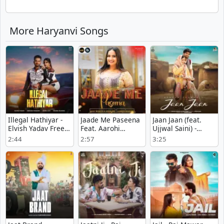
More Haryanvi Songs
Illegal Hathiyar -
Jaade Me Paseena
Jaan Jaan (feat.
Elvish Yadav Free
Feat. Aarohi
Ujjwal Saini) -
Mp3 Song
Raghav - Anjali99
Renuka Panwar
2:44
2:57
3:25
mp3 song
Mp3
download