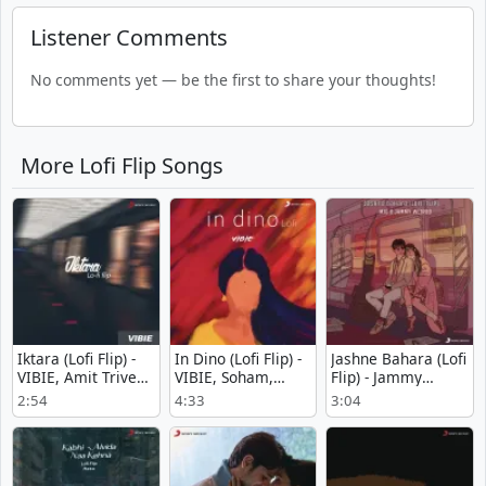
Listener Comments
No comments yet — be the first to share your thoughts!
More Lofi Flip Songs
Iktara (Lofi Flip) -
In Dino (Lofi Flip) -
Jashne Bahara (Lofi
VIBIE, Amit Trivedi,
VIBIE, Soham,
Flip) - Jammy
Kavita Seth,
Pritam, Bollywood
Weirdo, MiG
2:54
4:33
3:04
Amitabh
Lofi
Bhattacharya,
Bollywood Lofi