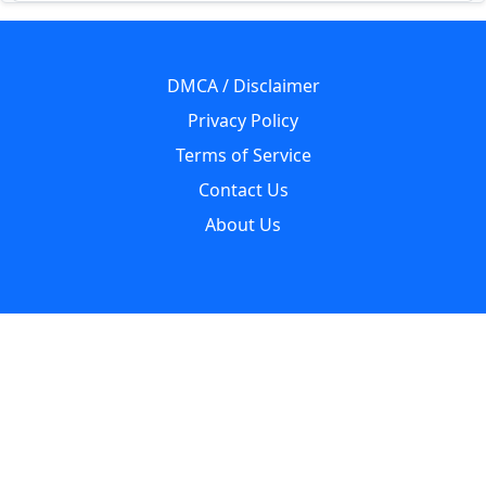
DMCA / Disclaimer
Privacy Policy
Terms of Service
Contact Us
About Us
About Us
Paglaworldz is made specially for people who love music. We
want to help you quickly find and enjoy your favorite tracks,
remixes, and ringtones — all in one easy place. Our aim is
simple: make it super easy and fun to discover new music
without any trouble. Just search whatever you like, anytime!