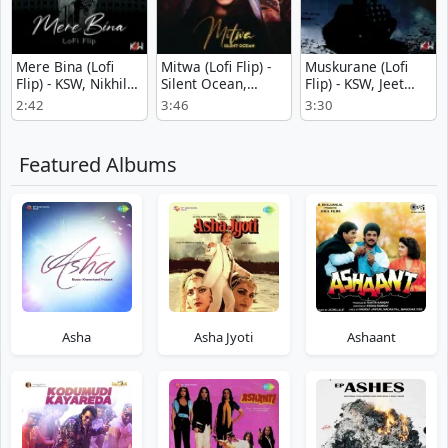
Mere Bina (Lofi
Mitwa (Lofi Flip) -
Muskurane (Lofi
Flip) - KSW, Nikhil
Silent Ocean,
Flip) - KSW, Jeet
Dsouza, Pritam
Shankar
Gannguli, Arijit
2:42
3:46
3:30
Mahadevan,
Singh, Bollywood
Shankar-Ehsaan-
Lofi
Loy, Bollywood Lofi
Featured Albums
Asha
Asha Jyoti
Ashaant