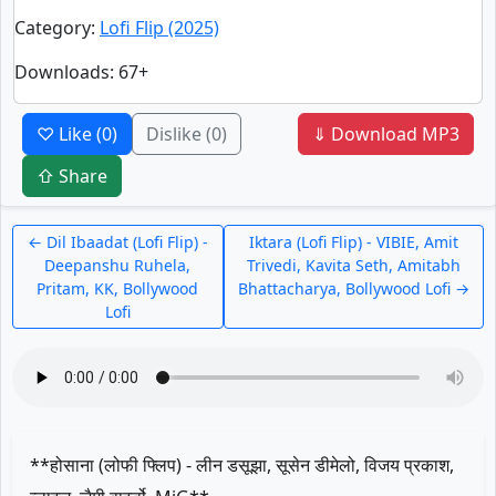
Category
:
Lofi Flip (2025)
Downloads
: 67+
♡ Like
(0)
Dislike
(0)
⇓ Download MP3
⇧ Share
← Dil Ibaadat (Lofi Flip) -
Iktara (Lofi Flip) - VIBIE, Amit
Deepanshu Ruhela,
Trivedi, Kavita Seth, Amitabh
Pritam, KK, Bollywood
Bhattacharya, Bollywood Lofi →
Lofi
**होसाना (लोफी फ्लिप) - लीन डसूझा, सूसेन डीमेलो, विजय प्रकाश,