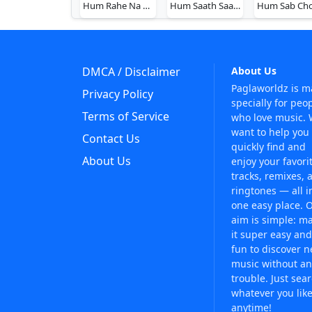
Hum Rahe Na Hum
Hum Saath Saath Hain
DMCA / Disclaimer
About Us
Paglaworldz is 
Privacy Policy
specially for peo
Terms of Service
who love music.
want to help you
Contact Us
quickly find and
About Us
enjoy your favori
tracks, remixes, 
ringtones — all i
one easy place. 
aim is simple: m
it super easy and
fun to discover 
music without an
trouble. Just sea
whatever you like
anytime!