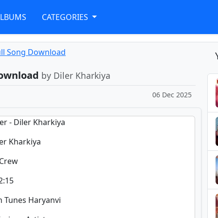
ALBUMS
CATEGORIES
Full Song Download
 Download
by Diler Kharkiya
06 Dec 2025
er - Diler Kharkiya
ler Kharkiya
 Crew
2:15
m Tunes Haryanvi