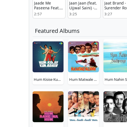
Jaade Me
Jaan Jaan (feat.
Jaat Brand -
Paseena Feat.
Ujjwal Saini) -
Surender R
Aarohi Raghav -
Renuka Panwar
Play And
2:57
3:25
3:27
Anjali99 mp3
Mp3
Download 
song download
song
Featured Albums
Hum Kisise Kum Naheen
Hum Matwale Naujawan