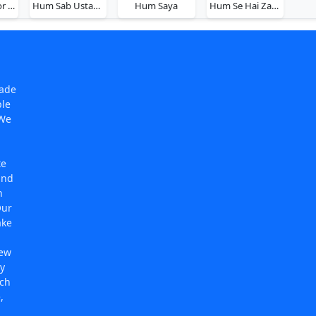
Hum Sab Chor Hain
Hum Sab Ustad Hain
Hum Saya
Hum Se Hai Zamana
made
ple
 We
te
and
n
Our
ake
new
y
rch
,