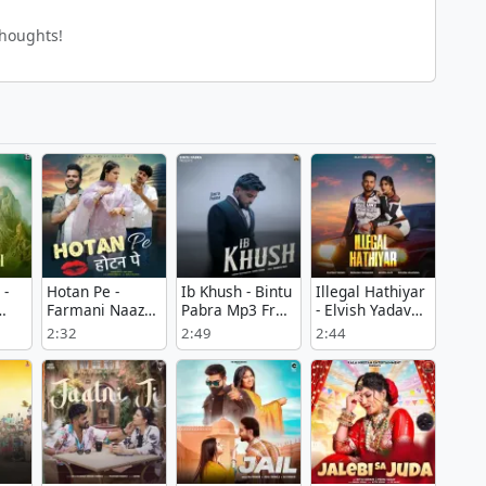
thoughts!
-
Hotan Pe -
Ib Khush - Bintu
Illegal Hathiyar
Farmani Naaz
Pabra Mp3 Free
- Elvish Yadav
oad
Mp3 Song
Download
Free Mp3 Song
2:32
2:49
2:44
Download Now