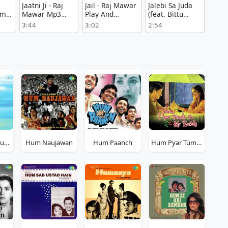
Jaatni Ji - Raj
Jail - Raj Mawar
Jalebi Sa Juda
omio
Mawar Mp3
Play And
(feat. Bittu
Free Download
Download mp3
Sorkhi) - Swara
3:44
3:02
2:54
mp3
song
Verma Song
Download
Hum Nahin Sudhrenge
Hum Naujawan
Hum Paanch
Hum Pyar Tumhi Se Kar Baithe