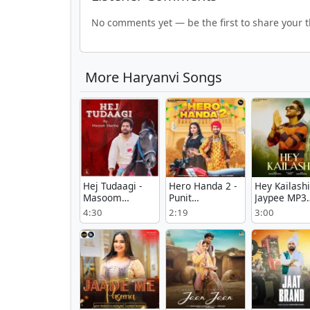
No comments yet — be the first to share your 
More Haryanvi Songs
Hej Tudaagi -
Hero Handa 2 -
Hey Kailashi 
Masoom
Punit
Jaypee MP3
Sharma Listen
Choudhary Song
Song Downl
4:30
2:19
3:00
Or Download
Download Mp3