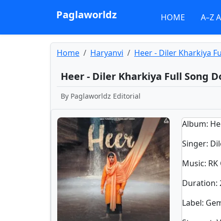
Paglaworldz
HOME
A–Z 
Home
Haryanvi
Heer - Diler Kharkiya 
Heer - Diler Kharkiya Full Song
By
Paglaworldz Editorial
Album
: He
Singer
:
Di
Music
: RK
Duration
:
Label
: Ge