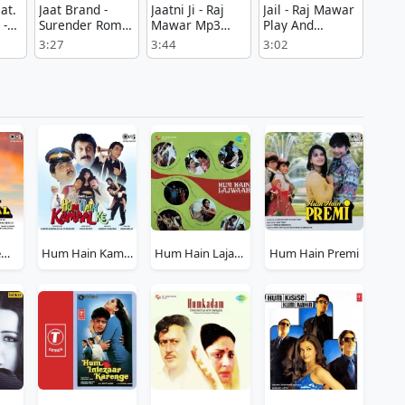
at.
Jaat Brand -
Jaatni Ji - Raj
Jail - Raj Mawar
-
Surender Romio
Mawar Mp3
Play And
war
Play And
Free Download
Download mp3
3:27
3:44
3:02
Download mp3
song
song
Hum Hain Bemisal
Hum Hain Kamaal Ke
Hum Hain Lajawab
Hum Hain Premi