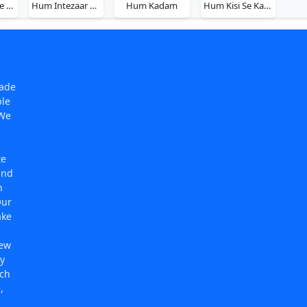
Hum Ho Gaye Aap Ke
Hum Intezaar Karenge
Hum Kadam
Hum Kisi Se Kam Nahin
made
ple
 We
te
and
n
Our
ake
new
y
rch
,