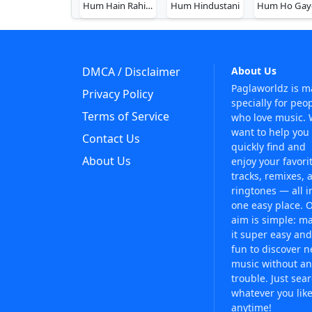
Hum Hain Rahi Pyar Ke
Hum Hindustani
DMCA / Disclaimer
About Us
Paglaworldz is 
Privacy Policy
specially for peo
Terms of Service
who love music.
want to help you
Contact Us
quickly find and
About Us
enjoy your favori
tracks, remixes, 
ringtones — all i
one easy place. 
aim is simple: m
it super easy and
fun to discover 
music without an
trouble. Just sea
whatever you like
anytime!