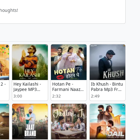
thoughts!
2 -
Hey Kailashi -
Hotan Pe -
Ib Khush - Bintu
Jaypee MP3
Farmani Naaz
Pabra Mp3 Free
Song
Song Download
Mp3 Song
Download
3:00
2:32
2:49
Mp3
Download Now