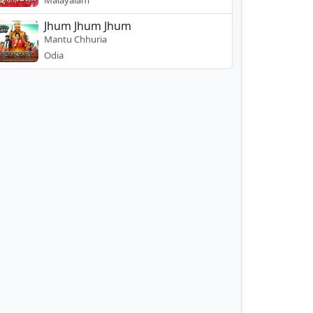
Malayalam
Jhum Jhum Jhum
Mantu Chhuria
Odia