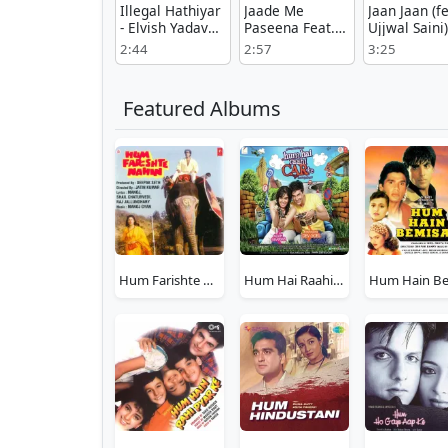
Illegal Hathiyar
Jaade Me
Jaan Jaan (fe
- Elvish Yadav
Paseena Feat.
Ujjwal Saini) 
Free Mp3 Song
Aarohi Raghav -
Renuka Pan
2:44
2:57
3:25
Anjali99 mp3
Mp3
song download
Featured Albums
Hum Farishte Nahin
Hum Hai Raahi Car Ke