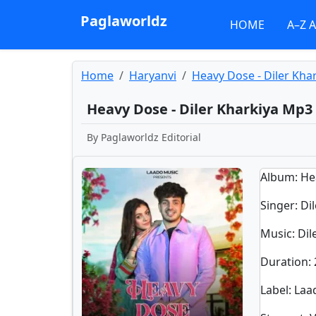
Paglaworldz
HOME
A–Z 
Home
Haryanvi
Heavy Dose - Diler Kha
Heavy Dose - Diler Kharkiya Mp3
By
Paglaworldz Editorial
Album
: H
Singer
:
Di
Music
: Di
Duration
:
Label
: La