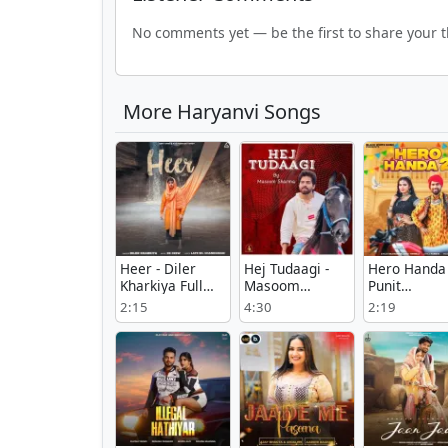
No comments yet — be the first to share your 
More Haryanvi Songs
Heer - Diler
Hej Tudaagi -
Hero Handa 
Kharkiya Full
Masoom
Punit
Song Download
Sharma Listen
Choudhary 
2:15
4:30
2:19
Or Download
Download 