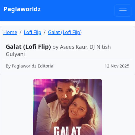
Paglaworldz
Home
Lofi Flip
Galat (Lofi Flip)
Galat (Lofi Flip)
by Asees Kaur, DJ Nitish
Gulyani
By
Paglaworldz Editorial
12 Nov 2025