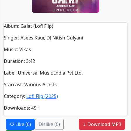
Album
: Galat (Lofi Flip)
Singer
:
Asees Kaur, DJ Nitish Gulyani
Music
: Vikas
Duration
:
3:42
Label
: Universal Music India Pvt Ltd.
Starcast
: Various Artists
Category
:
Lofi Flip (2025)
Downloads
: 49+
♡ Like
(6)
Dislike
(0)
⇓ Download MP3