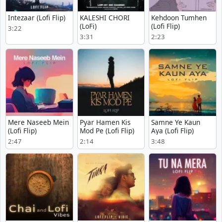
Intezaar (Lofi Flip)
KALESHI CHORI
Kehdoon Tumhen
(LoFi)
(Lofi Flip)
3:22
3:31
2:23
Mere Naseeb Mein
Pyar Hamen Kis
Samne Ye Kaun
(Lofi Flip)
Mod Pe (Lofi Flip)
Aya (Lofi Flip)
2:47
2:14
3:48