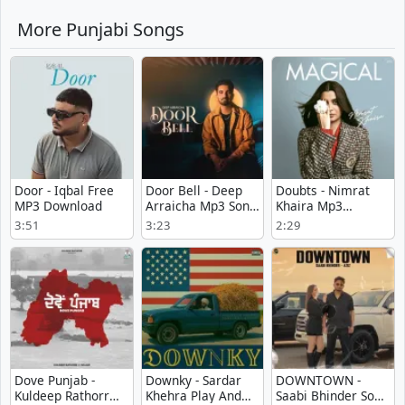
More Punjabi Songs
Door - Iqbal Free
Door Bell - Deep
Doubts - Nimrat
MP3 Download
Arraicha Mp3 Song
Khaira Mp3
Download Now
Download Free
3:51
3:23
2:29
Dove Punjab -
Downky - Sardar
DOWNTOWN -
Kuldeep Rathorr
Khehra Play And
Saabi Bhinder Song