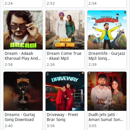
Play mp3 song
Download mp3
Mp3 Download
2:24
2:52
2:34
song
Dream - Adaab
Dream Come True
Dreamlife - Gurjazz
Kharoud Play And
- Akaal Mp3
Mp3 Song
Download mp3
Download Now
2:58
2:26
2:39
song
Dreams - Gurtaj
Driveway - Preet
Dudh Jehi Jatti -
Song Download
Brar Song
Aman Sumal Song
Download
2:40
3:56
3:05