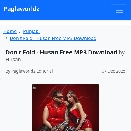
Paglaworldz
Home
Punjabi
Don t Fold - Husan Free MP3 Download
Don t Fold - Husan Free MP3 Download
by
Husan
By
Paglaworldz Editorial
07 Dec 2025