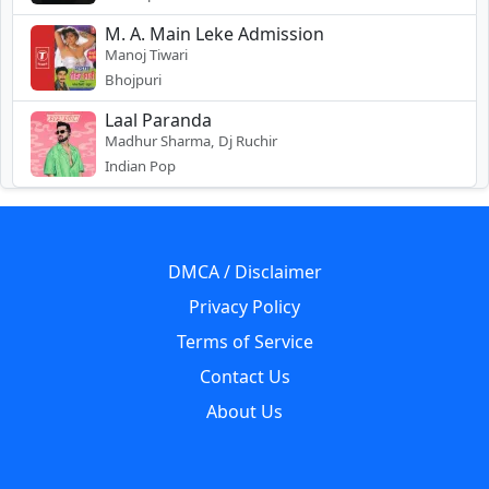
M. A. Main Leke Admission
Manoj Tiwari
Bhojpuri
Laal Paranda
Madhur Sharma, Dj Ruchir
Indian Pop
DMCA / Disclaimer
Privacy Policy
Terms of Service
Contact Us
About Us