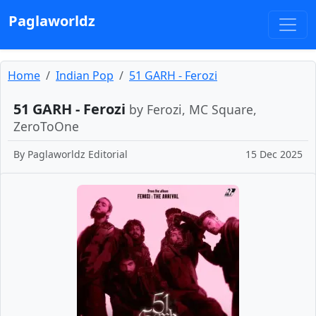
Paglaworldz
Home
Indian Pop
51 GARH - Ferozi
51 GARH - Ferozi
by Ferozi, MC Square,
ZeroToOne
By
Paglaworldz Editorial
15 Dec 2025