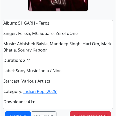
Album
: 51 GARH - Ferozi
Singer
:
Ferozi, MC Square, ZeroToOne
Music
: Abhishek Baisla, Mandeep Singh, Hari Om, Mark
Bhatia, Sourav Kapoor
Duration
:
2:41
Label
: Sony Music India / Nine
Starcast
: Various Artists
Category
:
Indian Pop (2025)
Downloads
: 41+