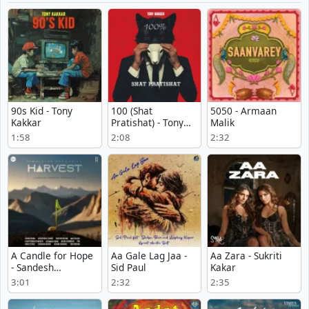
90s Kid - Tony
100 (Shat
5050 - Armaan
Kakkar
Pratishat) - Tony
Malik
Kakkar
1:58
2:08
2:32
A Candle for Hope
Aa Gale Lag Jaa -
Aa Zara - Sukriti
- Sandesh
Sid Paul
Kakar
Shandilya
3:01
2:32
2:35