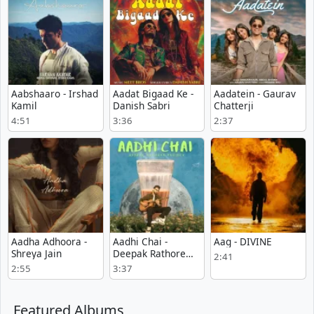
Aabshaaro - Irshad
Aadat Bigaad Ke -
Aadatein - Gaurav
Kamil
Danish Sabri
Chatterji
4:51
3:36
2:37
Aadha Adhoora -
Aadhi Chai -
Aag - DIVINE
Shreya Jain
Deepak Rathore
2:41
Project
2:55
3:37
Featured Albums