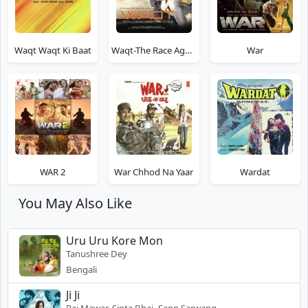
Waqt Waqt Ki Baat
Waqt-The Race Against Time
War
WAR 2
War Chhod Na Yaar
Wardat
You May Also Like
Uru Uru Kore Mon
Tanushree Dey
Bengali
Ji Ji
Raj Mawar, Sinta Bhai, Sann Sarwang