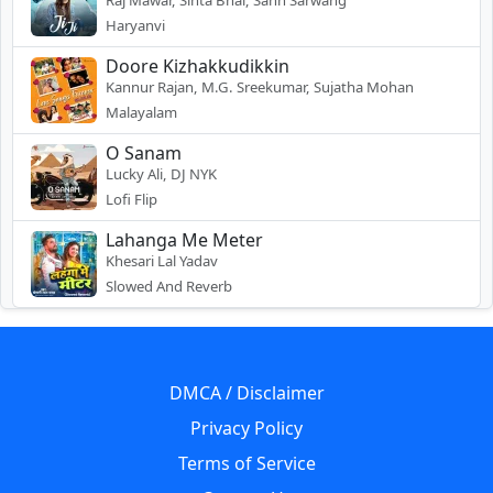
Haryanvi
Doore Kizhakkudikkin
Kannur Rajan, M.G. Sreekumar, Sujatha Mohan
Malayalam
O Sanam
Lucky Ali, DJ NYK
Lofi Flip
Lahanga Me Meter
Khesari Lal Yadav
Slowed And Reverb
DMCA / Disclaimer
Privacy Policy
Terms of Service